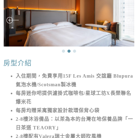
房型介紹
入住期間，免費享用15F Les Amis 交誼廳 Blupura
氣泡水機/Scotsman製冰機
每房迷你吧提供濾掛式咖啡包/星球工坊X長榮聯名
爆米花
每房均贈采寓獨家設計款環保背心袋
2-8樓沐浴備品：以茶為本的台灣在地保養品牌「一
日茶道 TEAORY」
2-8樓配有Valera瑞士金屬大師吹風機