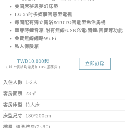
美國席夢思夢幻床墊
LG 55吋多媒體智慧型電視
每間配有獨立衛浴&TOTO智能型免治馬桶
藍芽時鐘音箱-附有無線/USB充電/鬧鐘/音響等功能
免費無線網路Wi-Fi
私人保險箱
TWD10,800起
立即訂房
( 以上價格均需另加10%服務費 )
入住人數
1-2人
客房面積
23㎡
客房床型
特大床
床型尺寸
180*200cm
樓層
標準樓層(2~8F)