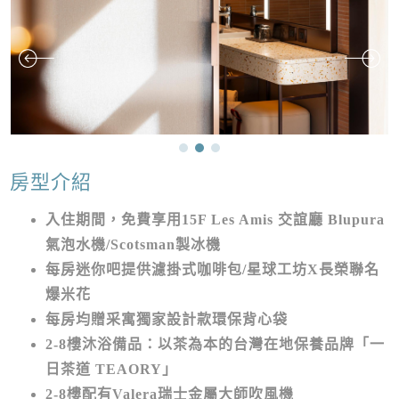
房型介紹
入住期間，免費享用15F Les Amis 交誼廳 Blupura
氣泡水機/Scotsman製冰機
每房迷你吧提供濾掛式咖啡包/星球工坊X長榮聯名
爆米花
每房均贈采寓獨家設計款環保背心袋
2-8樓沐浴備品：以茶為本的台灣在地保養品牌「一
日茶道 TEAORY」
2-8樓配有Valera瑞士金屬大師吹風機