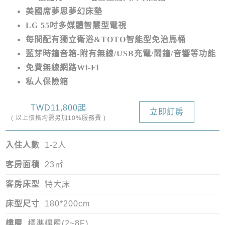
美國席夢思夢幻床墊
LG 55吋多媒體智慧型電視
每間配有獨立衛浴&TOTO智能型免治馬桶
藍芽時鐘音箱-附有無線/USB充電/鬧鐘/音響等功能
免費無線網路Wi-Fi
私人保險箱
TWD11,800起
立即訂房
( 以上價格均需另加10%服務費 )
入住人數
1-2人
客房面積
23㎡
客房床型
特大床
床型尺寸
180*200cm
樓層
標準樓層(2~8F)