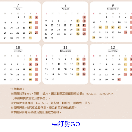
🛏️訂房GO