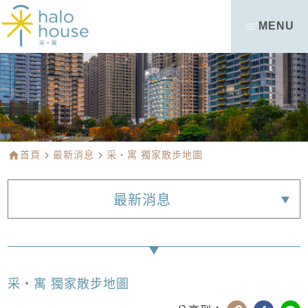
MENU
home
首頁
navigate_next
最新消息
navigate_next
采・寓 獨家散步地圖
最新消息
采・寓 獨家散步地圖