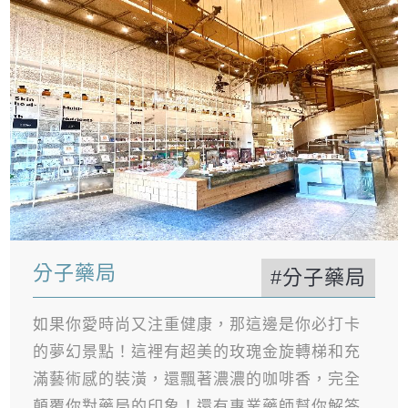
分子藥局
#分子藥局
如果你愛時尚又注重健康，那這邊是你必打卡
的夢幻景點！這裡有超美的玫瑰金旋轉梯和充
滿藝術感的裝潢，還飄著濃濃的咖啡香，完全
顛覆你對藥局的印象！還有專業藥師幫你解答